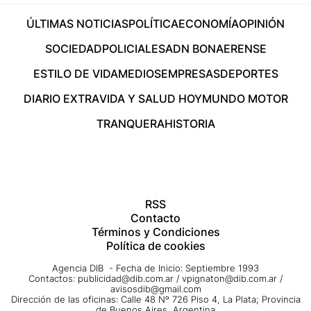
ÚLTIMAS NOTICIAS
POLÍTICA
ECONOMÍA
OPINIÓN
SOCIEDAD
POLICIALES
ADN BONAERENSE
ESTILO DE VIDA
MEDIOS
EMPRESAS
DEPORTES
DIARIO EXTRA
VIDA Y SALUD HOY
MUNDO MOTOR
TRANQUERA
HISTORIA
RSS
Contacto
Términos y Condiciones
Política de cookies
Agencia DIB - Fecha de Inicio: Septiembre 1993
Contactos:
publicidad@dib.com.ar
/
vpignaton@dib.com.ar
/
avisosdib@gmail.com
Dirección de las oficinas: Calle 48 Nº 726 Piso 4, La Plata; Provincia
de Buenos Aires, Argentina