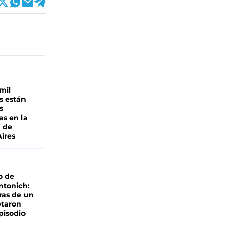
mil
s están
s
as en la
a de
ires
o de
ntonich:
ras de un
ptaron
pisodio