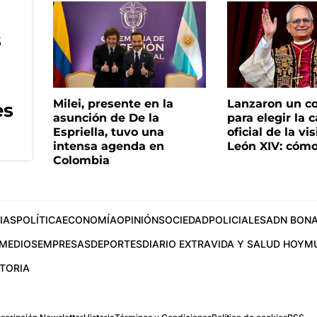
s
Milei, presente en la
Lanzaron un c
es
asunción de De la
para elegir la 
Espriella, tuvo una
oficial de la vi
intensa agenda en
León XIV: cómo
Colombia
IAS
POLÍTICA
ECONOMÍA
OPINIÓN
SOCIEDAD
POLICIALES
ADN BONA
MEDIOS
EMPRESAS
DEPORTES
DIARIO EXTRA
VIDA Y SALUD HOY
M
STORIA