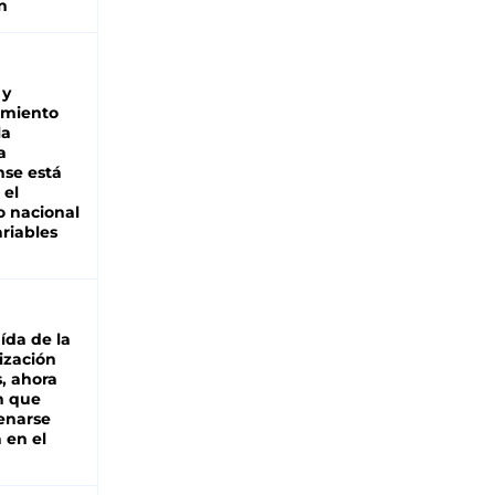
n
 y
miento
la
a
se está
 el
 nacional
riables
aída de la
ización
s, ahora
n que
renarse
 en el