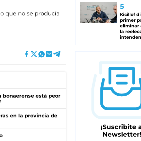
o que no se producía
Kicillof d
primer p
eliminar 
la reelec
intenden
a bonaerense está peor
e
ras en la provincia de
¡Suscribite a
Newsletter
o