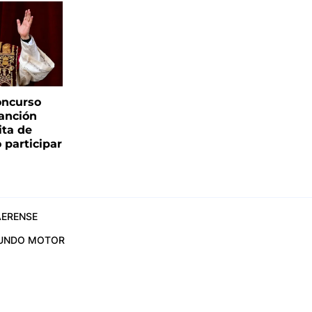
oncurso
canción
sita de
 participar
ERENSE
UNDO MOTOR