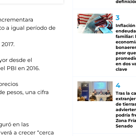
definició
incrementara
Inflación
to a igual período de
endeuda
familiar: 
economí
 2017.
bonaeren
peor que
promedio
yor desde el
en dos va
el PBI en 2016.
clave
precios
de pesos, una cifra
Tras la c
extranjer
de tierra
advierte
podría f
Zona Fría
guró en las
Senado
verá a crecer “cerca