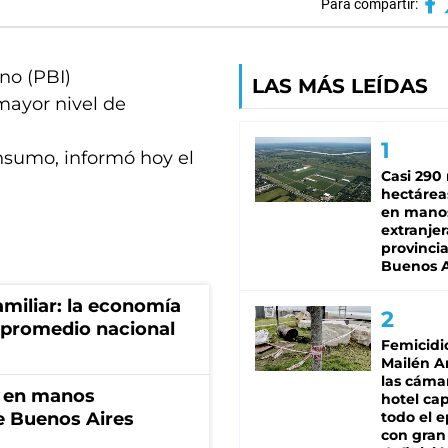
Para compartir:
rno (PBI)
LAS MÁS LEÍDAS
mayor nivel de
nsumo, informó hoy el
Casi 290 
hectárea
en mano
extranjer
provinci
Buenos A
miliar: la economía
 promedio nacional
Femicidi
Mailén A
las cáma
n en manos
hotel ca
de Buenos Aires
todo el e
con gran