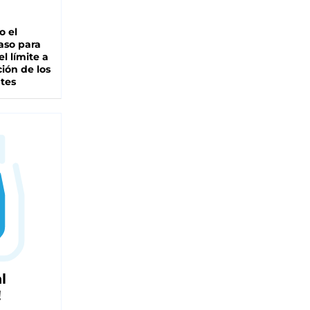
io el
aso para
el límite a
ción de los
tes
l
!