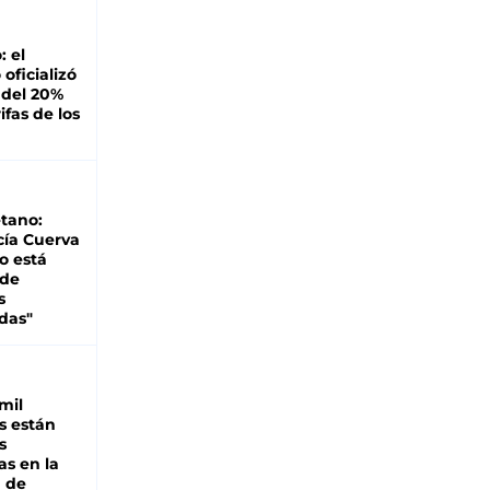
: el
oficializó
 del 20%
ifas de los
tano:
cía Cuerva
o está
 de
s
das"
mil
s están
s
as en la
a de