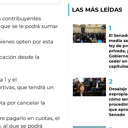
LAS MÁS LEÍDAS
s contribuyentes
l que se le podrá sumar
El Senad
media sa
uienes opten por esta
ley de p
privada, 
Gobierno
cación desde la
ceder en
capítulos
 1 y el
tivas, que tendrá un
Desalojo
expropia
cómo ser
pta por cancelar la
procedi
que apro
Senado
ere pagarlo en cuotas, el
 al que se podrá