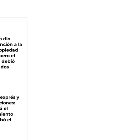
o dio
nción a la
ropiedad
pero el
 debió
 dos
 exprés y
ciones:
á el
miento
bó el