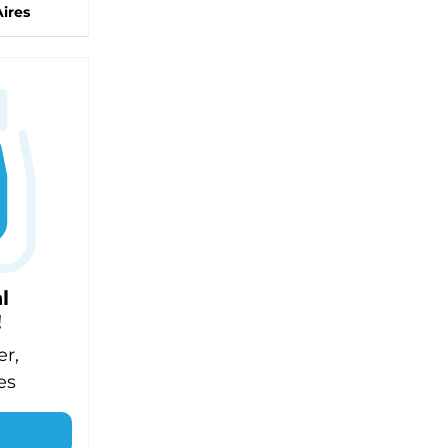
ires
l
!
er,
es