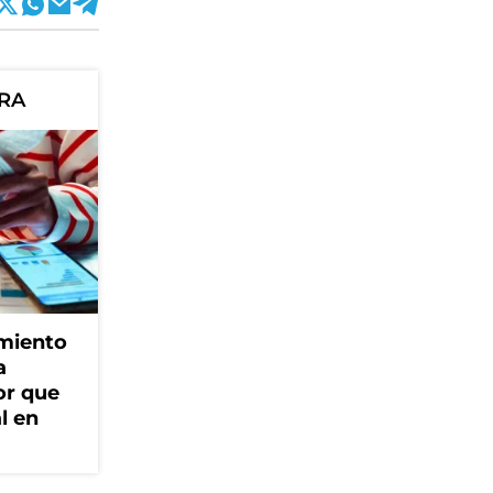
ORA
amiento
a
or que
l en