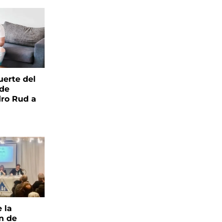
uerte del
 de
ro Rud a
e la
ón de