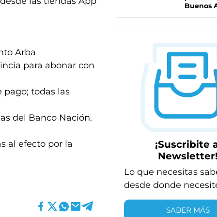
desde las tiendas App
Buenos A
unto Arba
vincia para abonar con
 pago; todas las
das del Banco Nación.
¡Suscribite a
 al efecto por la
Newsletter
Lo que necesitas sab
desde donde necesit
SABER MÁS