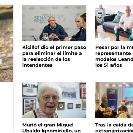
Kicillof dio el primer paso
Pesar por la m
para eliminar el límite a
representante
la reelección de los
modelos Leand
intendentes
los 51 años
Murió el gran Miguel
Tras la caída d
Ubaldo Ignomiriello, un
extranjerizaci