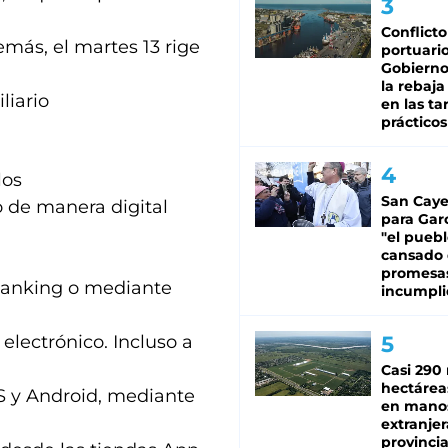
Conflicto
más, el martes 13 rige
portuario
Gobierno 
la rebaja
liario
en las tar
prácticos
los
San Caye
o de manera digital
para Gar
"el puebl
cansado
promesa
ebanking o mediante
incumpli
electrónico. Incluso a
Casi 290 
hectárea
OS y Android, mediante
en mano
extranjer
provinci