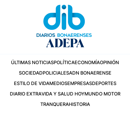
ÚLTIMAS NOTICIAS
POLÍTICA
ECONOMÍA
OPINIÓN
SOCIEDAD
POLICIALES
ADN BONAERENSE
ESTILO DE VIDA
MEDIOS
EMPRESAS
DEPORTES
DIARIO EXTRA
VIDA Y SALUD HOY
MUNDO MOTOR
TRANQUERA
HISTORIA