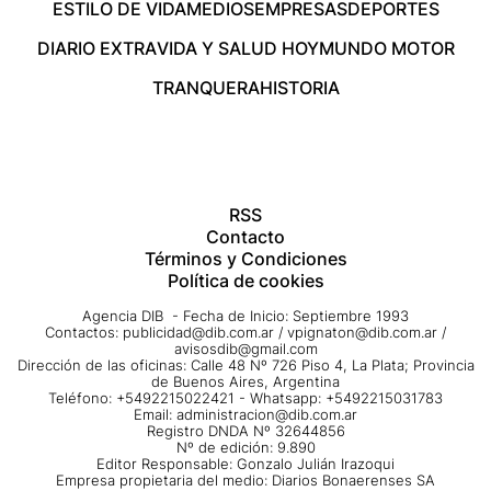
ESTILO DE VIDA
MEDIOS
EMPRESAS
DEPORTES
DIARIO EXTRA
VIDA Y SALUD HOY
MUNDO MOTOR
TRANQUERA
HISTORIA
RSS
Contacto
Términos y Condiciones
Política de cookies
Agencia DIB - Fecha de Inicio: Septiembre 1993
Contactos:
publicidad@dib.com.ar
/
vpignaton@dib.com.ar
/
avisosdib@gmail.com
Dirección de las oficinas: Calle 48 Nº 726 Piso 4, La Plata; Provincia
de Buenos Aires, Argentina
Teléfono: +5492215022421 - Whatsapp: +5492215031783
Email:
administracion@dib.com.ar
Registro DNDA Nº 32644856
Nº de edición: 9.890
Editor Responsable: Gonzalo Julián Irazoqui
Empresa propietaria del medio: Diarios Bonaerenses SA