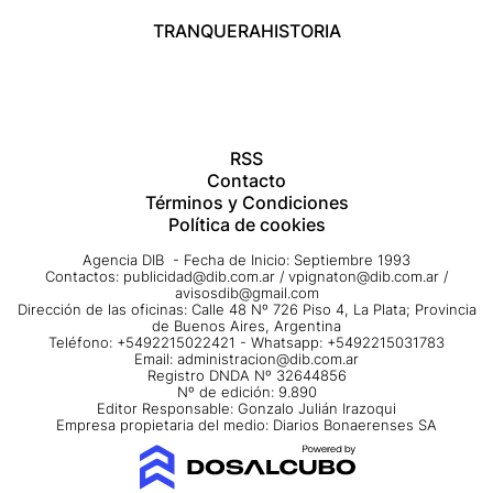
TRANQUERA
HISTORIA
RSS
Contacto
Términos y Condiciones
Política de cookies
Agencia DIB - Fecha de Inicio: Septiembre 1993
Contactos:
publicidad@dib.com.ar
/
vpignaton@dib.com.ar
/
avisosdib@gmail.com
Dirección de las oficinas: Calle 48 Nº 726 Piso 4, La Plata; Provincia
de Buenos Aires, Argentina
Teléfono: +5492215022421 - Whatsapp: +5492215031783
Email:
administracion@dib.com.ar
Registro DNDA Nº 32644856
Nº de edición: 9.890
Editor Responsable: Gonzalo Julián Irazoqui
Empresa propietaria del medio: Diarios Bonaerenses SA