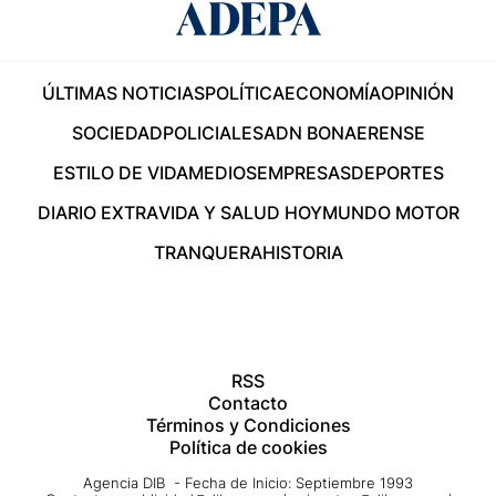
ÚLTIMAS NOTICIAS
POLÍTICA
ECONOMÍA
OPINIÓN
SOCIEDAD
POLICIALES
ADN BONAERENSE
ESTILO DE VIDA
MEDIOS
EMPRESAS
DEPORTES
DIARIO EXTRA
VIDA Y SALUD HOY
MUNDO MOTOR
TRANQUERA
HISTORIA
RSS
Contacto
Términos y Condiciones
Política de cookies
Agencia DIB - Fecha de Inicio: Septiembre 1993