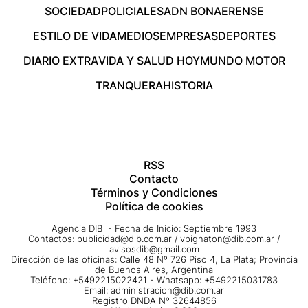
SOCIEDAD
POLICIALES
ADN BONAERENSE
ESTILO DE VIDA
MEDIOS
EMPRESAS
DEPORTES
DIARIO EXTRA
VIDA Y SALUD HOY
MUNDO MOTOR
TRANQUERA
HISTORIA
RSS
Contacto
Términos y Condiciones
Política de cookies
Agencia DIB - Fecha de Inicio: Septiembre 1993
Contactos:
publicidad@dib.com.ar
/
vpignaton@dib.com.ar
/
avisosdib@gmail.com
Dirección de las oficinas: Calle 48 Nº 726 Piso 4, La Plata; Provincia
de Buenos Aires, Argentina
Teléfono: +5492215022421 - Whatsapp: +5492215031783
Email:
administracion@dib.com.ar
Registro DNDA Nº 32644856