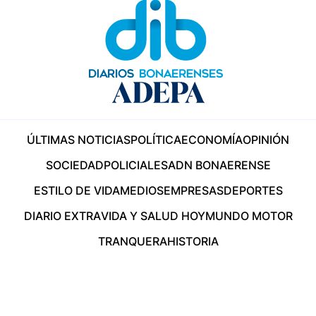
ÚLTIMAS NOTICIAS
POLÍTICA
ECONOMÍA
OPINIÓN
SOCIEDAD
POLICIALES
ADN BONAERENSE
ESTILO DE VIDA
MEDIOS
EMPRESAS
DEPORTES
DIARIO EXTRA
VIDA Y SALUD HOY
MUNDO MOTOR
TRANQUERA
HISTORIA