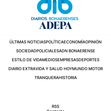
ÚLTIMAS NOTICIAS
POLÍTICA
ECONOMÍA
OPINIÓN
SOCIEDAD
POLICIALES
ADN BONAERENSE
ESTILO DE VIDA
MEDIOS
EMPRESAS
DEPORTES
DIARIO EXTRA
VIDA Y SALUD HOY
MUNDO MOTOR
TRANQUERA
HISTORIA
RSS