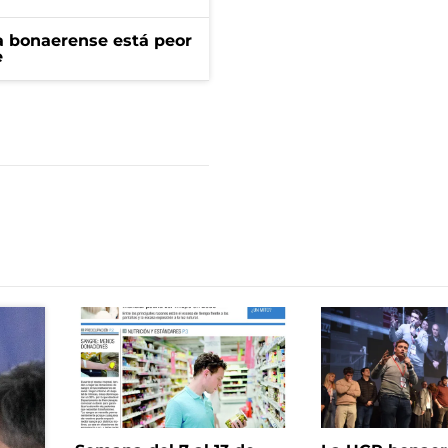
a bonaerense está peor
e