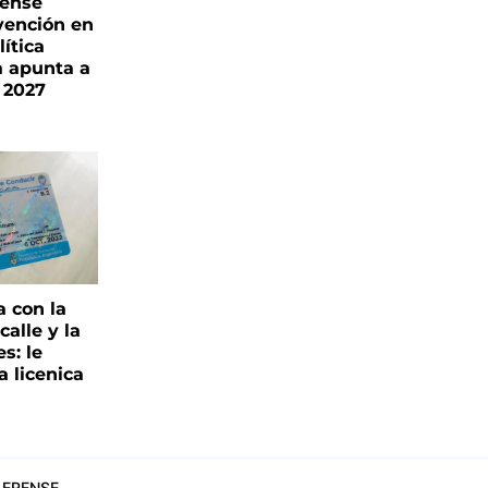
rense
vención en
ítica
a apunta a
 2027
a con la
alle y la
s: le
a licenica
ERENSE