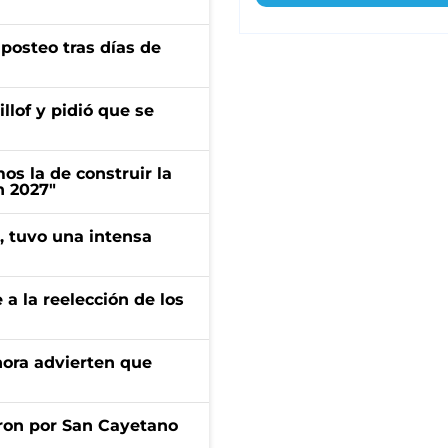
osteo tras días de
llof y pidió que se
s la de construir la
n 2027"
a, tuvo una intensa
e a la reelección de los
ahora advierten que
ron por San Cayetano