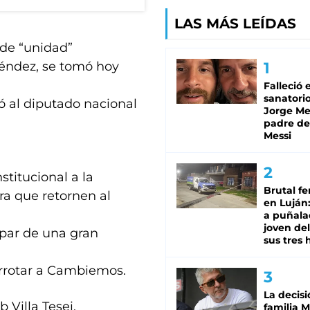
LAS MÁS LEÍDAS
 de “unidad”
néndez, se tomó hoy
Falleció 
sanatorio
ió al diputado nacional
Jorge Mes
padre de
Messi
titucional a la
Brutal fe
ra que retornen al
en Luján
a puñala
joven de
ipar de una gran
sus tres 
derrotar a Cambiemos.
La decisi
 Villa Tesei,
familia M