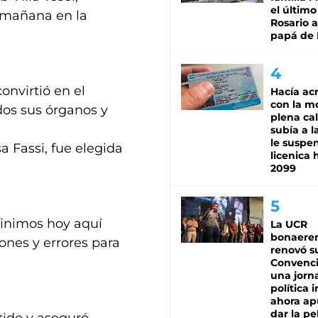
el último
a mañana en la
Rosario a
papá de 
onvirtió en el
Hacía ac
con la m
dos sus órganos y
plena cal
subía a l
le suspe
a Fassi, fue elegida
licenica 
2099
vinimos hoy aquí
La UCR
bonaere
ones y errores para
renovó s
Convenc
una jorn
política 
ahora ap
dar la pe