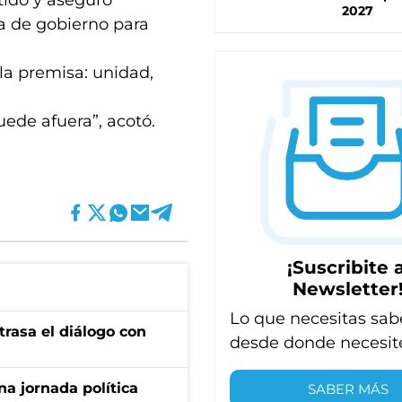
tido y aseguró
2027
a de gobierno para
la premisa: unidad,
uede afuera”, acotó.
¡Suscribite a
Newsletter
Lo que necesitas sab
trasa el diálogo con
desde donde necesit
a jornada política
SABER MÁS