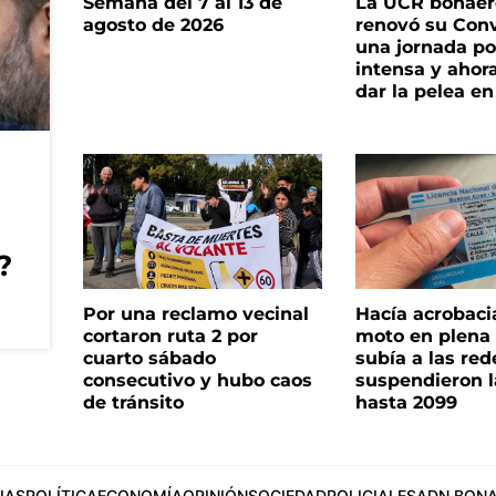
Semana del 7 al 13 de
La UCR bonae
agosto de 2026
renovó su Con
una jornada pol
intensa y ahor
dar la pelea en
?
Por una reclamo vecinal
Hacía acrobaci
cortaron ruta 2 por
moto en plena c
cuarto sábado
subía a las rede
consecutivo y hubo caos
suspendieron l
de tránsito
hasta 2099
IAS
POLÍTICA
ECONOMÍA
OPINIÓN
SOCIEDAD
POLICIALES
ADN BONA