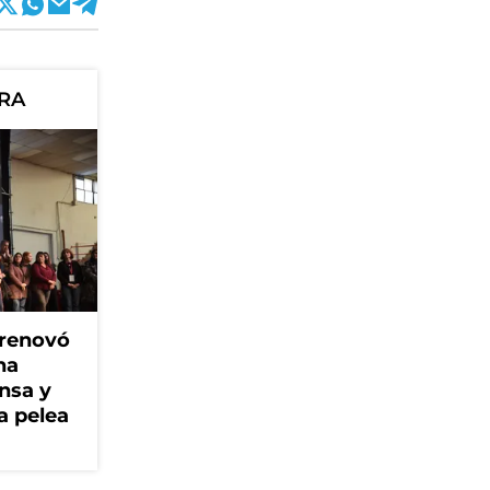
ORA
 renovó
na
ensa y
a pelea