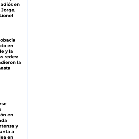
 adiós en
 Jorge,
Lionel
robacia
oto en
le y la
as redes:
ndieron la
hasta
nse
u
ión en
ada
intensa y
unta a
lea en