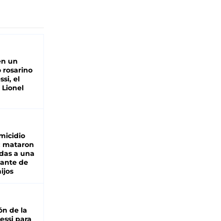
en un
 rosarino
si, el
 Lionel
micidio
: mataron
das a una
lante de
hijos
ón de la
essi para