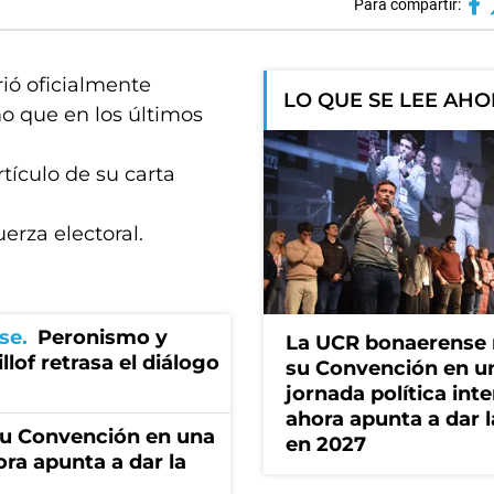
Para compartir:
rió oficialmente
LO QUE SE LEE AH
mo que en los últimos
rtículo de su carta
rza electoral.
se
Peronismo y
La UCR bonaerense
llof retrasa el diálogo
su Convención en u
jornada política int
ahora apunta a dar l
u Convención en una
en 2027
ora apunta a dar la