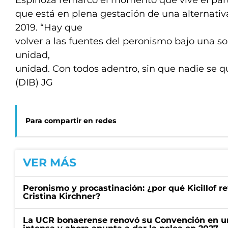
Espinoza remarcó el momento que vive el par
que está en plena gestación de una alternativ
2019. “Hay que
volver a las fuentes del peronismo bajo una so
unidad,
unidad. Con todos adentro, sin que nadie se q
(DIB) JG
Para compartir en redes
VER MÁS
Peronismo y procastinación: ¿por qué Kicillof re
Cristina Kirchner?
La UCR bonaerense renovó su Convención en un