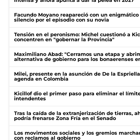
intensa y ahora apunta a dar la pelea en 2027
Facundo Moyano reapareció con un enigmático p
silencio por el episodio con su novia
Tensión en el peronismo: Michel cuestionó a Kici
concentren en "gobernar la Provincia"
Maximiliano Abad: "Cerramos una etapa y abrimo
alternativa de gobierno para los bonaerenses e
Milei, presente en la asunción de De la Espriell
agenda en Colombia
Kicillof dio el primer paso para eliminar el límit
intendentes
Tras la caída de la extranjerización de tierras, 
podría frenarse Zona Fría en el Senado
Los movimentos sociales y los gremios marcha
con reclamos al gobierno