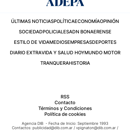
ÚLTIMAS NOTICIAS
POLÍTICA
ECONOMÍA
OPINIÓN
SOCIEDAD
POLICIALES
ADN BONAERENSE
ESTILO DE VIDA
MEDIOS
EMPRESAS
DEPORTES
DIARIO EXTRA
VIDA Y SALUD HOY
MUNDO MOTOR
TRANQUERA
HISTORIA
RSS
Contacto
Términos y Condiciones
Política de cookies
Agencia DIB - Fecha de Inicio: Septiembre 1993
Contactos:
publicidad@dib.com.ar
/
vpignaton@dib.com.ar
/