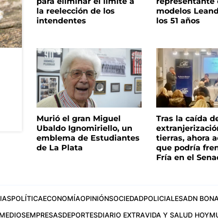
para eliminar el límite a
representante
la reelección de los
modelos Leand
intendentes
los 51 años
Murió el gran Miguel
Tras la caída d
Ubaldo Ignomiriello, un
extranjerizaci
emblema de Estudiantes
tierras, ahora 
de La Plata
que podría fre
Fría en el Sen
IAS
POLÍTICA
ECONOMÍA
OPINIÓN
SOCIEDAD
POLICIALES
ADN BONA
MEDIOS
EMPRESAS
DEPORTES
DIARIO EXTRA
VIDA Y SALUD HOY
M