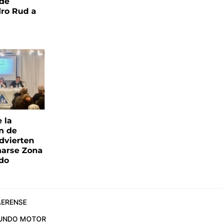
 de
ro Rud a
e la
ón de
advierten
narse Zona
ado
ERENSE
UNDO MOTOR