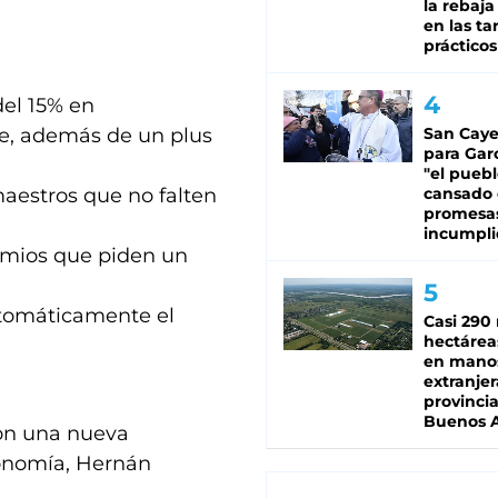
la rebaja
en las tar
prácticos
del 15% en
bre, además de un plus
San Caye
para Gar
"el puebl
aestros que no falten
cansado
promesa
incumpli
remios que piden un
utomáticamente el
Casi 290 
hectárea
en mano
extranjer
provinci
Buenos A
con una nueva
Economía, Hernán