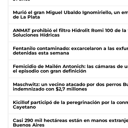
Murió el gran Miguel Ubaldo Ignomiriello, un 
de La Plata
ANMAT prohibió el filtro Hidrolit Romi 100 de l
Soluciones Hídricas
Fentanilo contaminado: excarcelaron a las exf
detenidas esta semana
Femicidio de Mailén Antonich: las cámaras de u
el episodio con gran definición
Maschwitz: un vecino atacado por dos perros Bul
indemnizado con $2,7 millones
Kicillof participó de la peregrinación por la c
Cayetano
Casi 290 mil hectáreas están en manos extranje
Buenos Aires