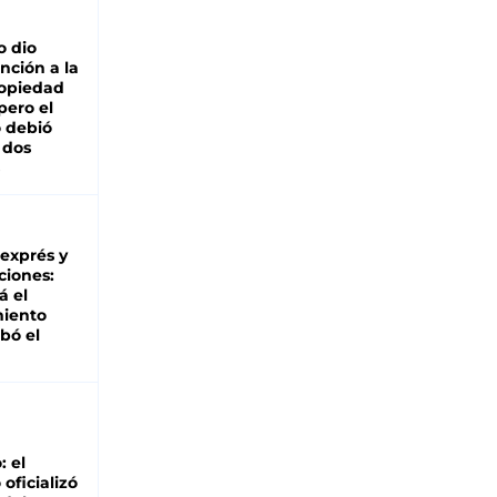
o dio
nción a la
ropiedad
pero el
 debió
 dos
 exprés y
ciones:
á el
miento
bó el
: el
oficializó