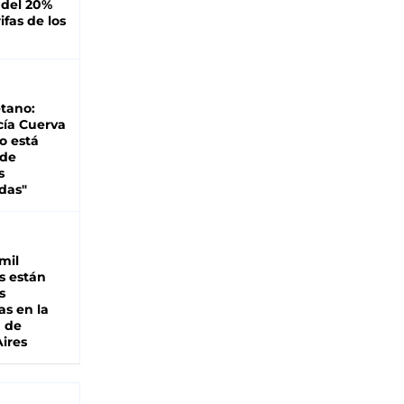
 del 20%
ifas de los
tano:
cía Cuerva
o está
 de
s
das"
mil
s están
s
as en la
a de
ires