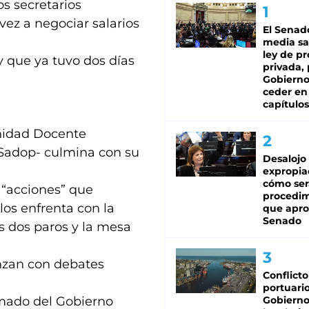
s secretarios
vez a negociar salarios
El Senad
media sa
ley de p
y que ya tuvo dos días
privada, 
Gobierno
ceder en
capítulos
Unidad Docente
 Sadop- culmina con su
Desalojo
expropia
cómo ser
s “acciones” que
procedi
los enfrenta con la
que apro
Senado
s dos paros y la mesa
anzan con debates
Conflicto
portuario
lamado del Gobierno
Gobierno 