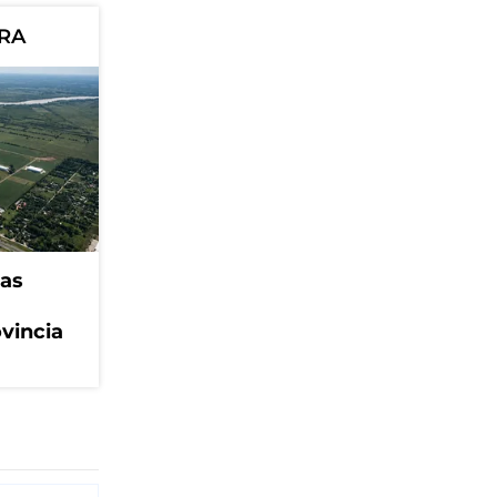
ORA
eas
ovincia