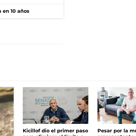
n en 10 años
Kicillof dio el primer paso
Pesar por la m