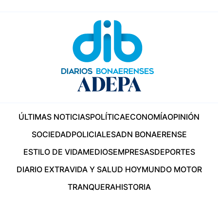
ÚLTIMAS NOTICIAS
POLÍTICA
ECONOMÍA
OPINIÓN
SOCIEDAD
POLICIALES
ADN BONAERENSE
ESTILO DE VIDA
MEDIOS
EMPRESAS
DEPORTES
DIARIO EXTRA
VIDA Y SALUD HOY
MUNDO MOTOR
TRANQUERA
HISTORIA