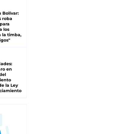
n Bolívar:
s roba
 para
a los
 la timba,
igos"
dades:
ro en
del
iento
de la Ley
ciamiento