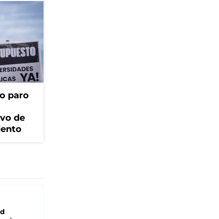
o paro
ivo de
iento
ad