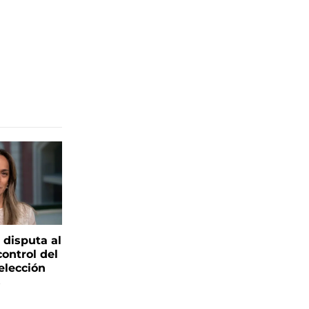
 disputa al
control del
elección
s