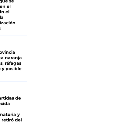
 qué se
en el
in el
la
ización
s
ovincia
ta naranja
as, ráfagas
 y posible
rtidas de
cida
matoria y
retiró del