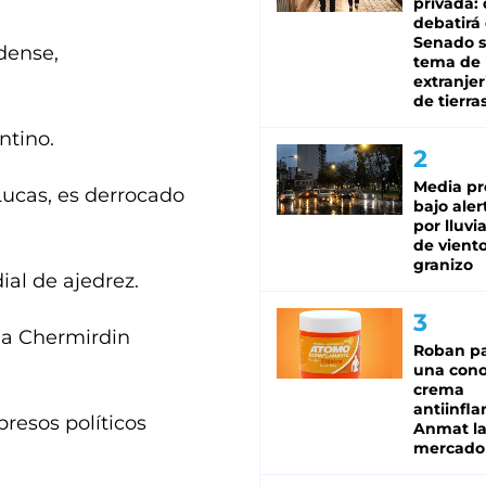
privada:
debatirá 
Senado s
dense,
tema de 
extranjer
de tierra
ntino.
Media pr
ucas, es derrocado
bajo aler
por lluvi
de viento
granizo
ial de ajedrez.
a a Chermirdin
Roban pa
una cono
crema
antiinfla
presos políticos
Anmat la 
mercado