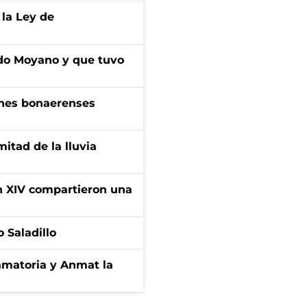
 la Ley de
do Moyano y que tuvo
enes bonaerenses
itad de la lluvia
ón XIV compartieron una
 Saladillo
amatoria y Anmat la