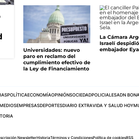
o
d
La Cámara Arg
Israelí despidió
embajador Eyal
Universidades: nuevo
paro en reclamo del
cumplimiento efectivo de
la Ley de Financiamiento
IAS
POLÍTICA
ECONOMÍA
OPINIÓN
SOCIEDAD
POLICIALES
ADN BONA
MEDIOS
EMPRESAS
DEPORTES
DIARIO EXTRA
VIDA Y SALUD HOY
M
STORIA
scripción Newsletter
Historia
Términos y Condiciones
Política de cookies
RSS