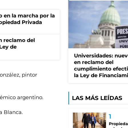
o en la marcha por la
ropiedad Privada
n reclamo del
 Ley de
Universidades: nuev
en reclamo del
cumplimiento efect
nzález, pintor
la Ley de Financiam
démico argentino.
LAS MÁS LEÍDAS
sa Blanca.
Propied