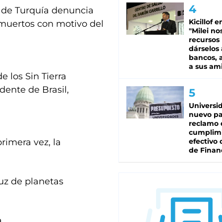
 de Turquía denuncia
Kicillof e
 muertos con motivo del
"Milei no
recursos
dárselos 
bancos, a
a sus am
 los Sin Tierra
dente de Brasil,
Universi
nuevo pa
reclamo 
cumplim
rimera vez, la
efectivo 
de Finan
uz de planetas
.