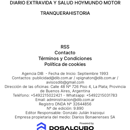
DIARIO EXTRA
VIDA Y SALUD HOY
MUNDO MOTOR
TRANQUERA
HISTORIA
RSS
Contacto
Términos y Condiciones
Política de cookies
Agencia DIB - Fecha de Inicio: Septiembre 1993
Contactos:
publicidad@dib.com.ar
/
vpignaton@dib.com.ar
/
avisosdib@gmail.com
Dirección de las oficinas: Calle 48 Nº 726 Piso 4, La Plata; Provincia
de Buenos Aires, Argentina
Teléfono: +5492215022421 - Whatsapp: +5492215031783
Email:
administracion@dib.com.ar
Registro DNDA Nº 32644856
Nº de edición: 9.890
Editor Responsable: Gonzalo Julián Irazoqui
Empresa propietaria del medio: Diarios Bonaerenses SA