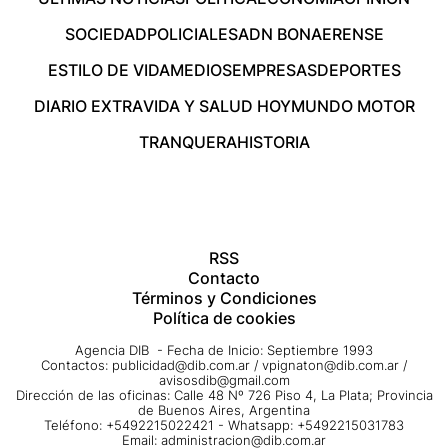
SOCIEDAD
POLICIALES
ADN BONAERENSE
ESTILO DE VIDA
MEDIOS
EMPRESAS
DEPORTES
DIARIO EXTRA
VIDA Y SALUD HOY
MUNDO MOTOR
TRANQUERA
HISTORIA
RSS
Contacto
Términos y Condiciones
Política de cookies
Agencia DIB - Fecha de Inicio: Septiembre 1993
Contactos:
publicidad@dib.com.ar
/
vpignaton@dib.com.ar
/
avisosdib@gmail.com
Dirección de las oficinas: Calle 48 Nº 726 Piso 4, La Plata; Provincia
de Buenos Aires, Argentina
Teléfono: +5492215022421 - Whatsapp: +5492215031783
Email:
administracion@dib.com.ar