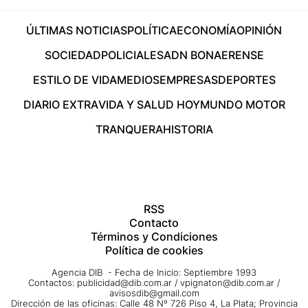
ÚLTIMAS NOTICIAS
POLÍTICA
ECONOMÍA
OPINIÓN
SOCIEDAD
POLICIALES
ADN BONAERENSE
ESTILO DE VIDA
MEDIOS
EMPRESAS
DEPORTES
DIARIO EXTRA
VIDA Y SALUD HOY
MUNDO MOTOR
TRANQUERA
HISTORIA
RSS
Contacto
Términos y Condiciones
Política de cookies
Agencia DIB - Fecha de Inicio: Septiembre 1993
Contactos:
publicidad@dib.com.ar
/
vpignaton@dib.com.ar
/
avisosdib@gmail.com
Dirección de las oficinas: Calle 48 Nº 726 Piso 4, La Plata; Provincia