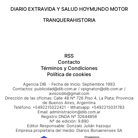
DIARIO EXTRA
VIDA Y SALUD HOY
MUNDO MOTOR
TRANQUERA
HISTORIA
RSS
Contacto
Términos y Condiciones
Política de cookies
Agencia DIB - Fecha de Inicio: Septiembre 1993
Contactos:
publicidad@dib.com.ar
/
vpignaton@dib.com.ar
/
avisosdib@gmail.com
Dirección de las oficinas: Calle 48 Nº 726 Piso 4, La Plata; Provincia
de Buenos Aires, Argentina
Teléfono: +5492215022421 - Whatsapp: +5492215031783
Email:
administracion@dib.com.ar
Registro DNDA Nº 32644856
Nº de edición: 9.890
Editor Responsable: Gonzalo Julián Irazoqui
Empresa propietaria del medio: Diarios Bonaerenses SA