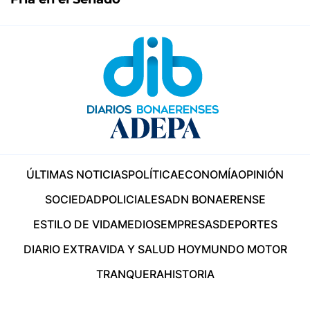
ÚLTIMAS NOTICIAS
POLÍTICA
ECONOMÍA
OPINIÓN
SOCIEDAD
POLICIALES
ADN BONAERENSE
ESTILO DE VIDA
MEDIOS
EMPRESAS
DEPORTES
DIARIO EXTRA
VIDA Y SALUD HOY
MUNDO MOTOR
TRANQUERA
HISTORIA