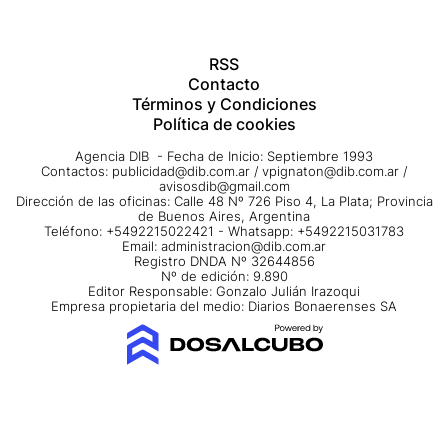
RSS
Contacto
Términos y Condiciones
Política de cookies
Agencia DIB - Fecha de Inicio: Septiembre 1993
Contactos:
publicidad@dib.com.ar
/
vpignaton@dib.com.ar
/
avisosdib@gmail.com
Dirección de las oficinas: Calle 48 Nº 726 Piso 4, La Plata; Provincia
de Buenos Aires, Argentina
Teléfono: +5492215022421 - Whatsapp: +5492215031783
Email:
administracion@dib.com.ar
Registro DNDA Nº 32644856
Nº de edición: 9.890
Editor Responsable: Gonzalo Julián Irazoqui
Empresa propietaria del medio: Diarios Bonaerenses SA