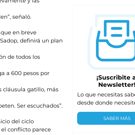
uevamente y las
en”, señaló.
ó que en breve
Sadop, definirá un plan
ón de todos los
ga a 600 pesos por
¡Suscribite a
Newsletter
cláusula gatillo, más
Lo que necesitas sab
desde donde necesit
eten. Ser escuchados”.
SABER MÁS
cio del ciclo
 el conflicto parece