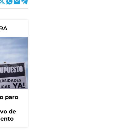
ORA
o paro
ivo de
iento