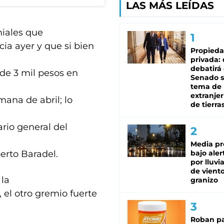
LAS MÁS LEÍDAS
miales que
cia ayer y que si bien
Propied
privada:
debatirá 
 de 3 mil pesos en
Senado s
tema de 
extranjer
ana de abril; lo
de tierra
rio general del
Media pr
erto Baradel.
bajo aler
por lluvi
de viento
 la
granizo
el otro gremio fuerte
Roban pa