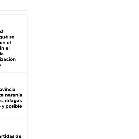
ad
 qué se
en el
in el
la
ización
s
ovincia
ta naranja
as, ráfagas
 y posible
rtidas de