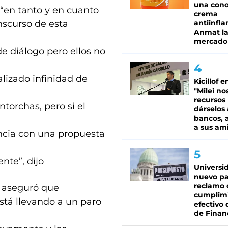
una cono
 “en tanto y en cuanto
crema
nscurso de esta
antiinfla
Anmat la 
mercado
e diálogo pero ellos no
lizado infinidad de
Kicillof e
"Milei no
recursos
torchas, pero si el
dárselos 
bancos, a
a sus am
tancia con una propuesta
nte”, dijo
Universi
nuevo pa
reclamo 
, aseguró que
cumplim
stá llevando a un paro
efectivo 
de Finan