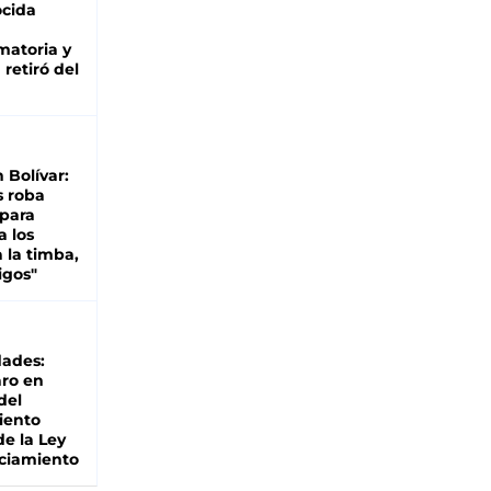
cida
matoria y
retiró del
n Bolívar:
s roba
 para
a los
 la timba,
igos"
dades:
ro en
del
iento
de la Ley
ciamiento