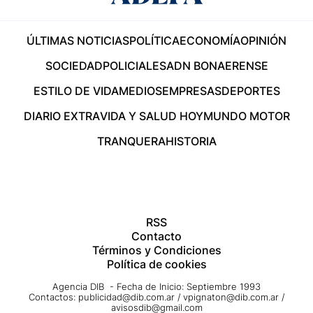
ÚLTIMAS NOTICIAS
POLÍTICA
ECONOMÍA
OPINIÓN
SOCIEDAD
POLICIALES
ADN BONAERENSE
ESTILO DE VIDA
MEDIOS
EMPRESAS
DEPORTES
DIARIO EXTRA
VIDA Y SALUD HOY
MUNDO MOTOR
TRANQUERA
HISTORIA
RSS
Contacto
Términos y Condiciones
Política de cookies
Agencia DIB - Fecha de Inicio: Septiembre 1993
Contactos:
publicidad@dib.com.ar
/
vpignaton@dib.com.ar
/
avisosdib@gmail.com