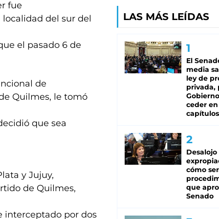
er fue
LAS MÁS LEÍDAS
localidad del sur del
que el pasado 6 de
El Senad
media sa
ley de p
uncional de
privada, 
 de Quilmes, le tomó
Gobierno
ceder en
capítulos
 decidió que sea
Desalojo
expropia
cómo ser
lata y Jujuy,
procedi
artido de Quilmes,
que apro
Senado
e interceptado por dos