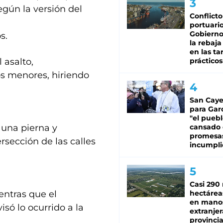
egún la versión del
Conflicto
portuario
Gobierno 
s.
la rebaja
en las tar
 asalto,
prácticos
os menores, hiriendo
San Caye
para Gar
"el puebl
 una pierna y
cansado
promesa
rsección de las calles
incumpli
Casi 290 
entras que el
hectárea
en mano
só lo ocurrido a la
extranjer
provinci