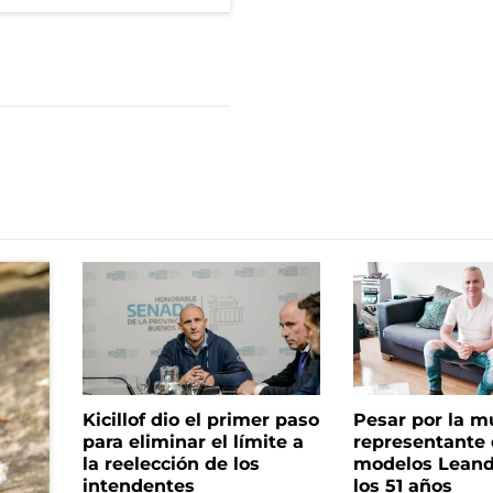
Kicillof dio el primer paso
Pesar por la m
para eliminar el límite a
representante
la reelección de los
modelos Leand
intendentes
los 51 años