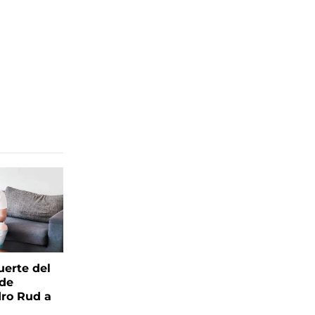
uerte del
 de
ro Rud a