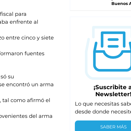
Buenos A
fiscal para
aba enfrente al
o entre cinco y siete
formaron fuentes
asó su
 se encontró un arma
¡Suscribite a
Newsletter
 tal como afirmó el
Lo que necesitas sab
desde donde necesit
rovenientes del arma
SABER MÁS