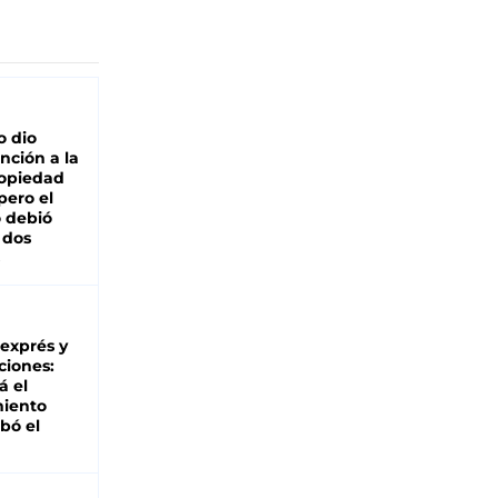
o dio
nción a la
ropiedad
pero el
 debió
 dos
 exprés y
ciones:
á el
miento
bó el