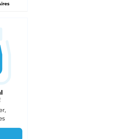
ires
l
!
er,
es