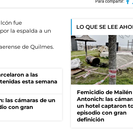
Para compartir:
alcón fue
LO QUE SE LEE AH
por la espalda a un
naerense de Quilmes.
rcelaron a las
tenidas esta semana
Femicidio de Mailén
Antonich: las cámar
h: las cámaras de un
un hotel captaron t
dio con gran
episodio con gran
definición