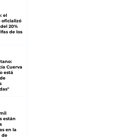
: el
oficializó
 del 20%
ifas de los
tano:
cía Cuerva
o está
 de
s
das"
mil
s están
s
as en la
a de