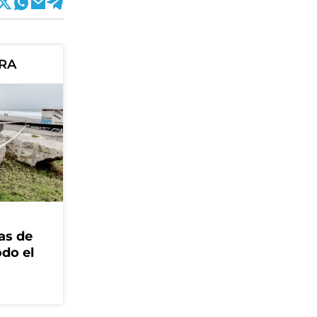
ORA
as de
odo el