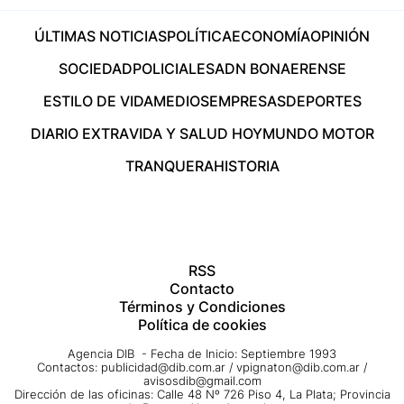
ÚLTIMAS NOTICIAS
POLÍTICA
ECONOMÍA
OPINIÓN
SOCIEDAD
POLICIALES
ADN BONAERENSE
ESTILO DE VIDA
MEDIOS
EMPRESAS
DEPORTES
DIARIO EXTRA
VIDA Y SALUD HOY
MUNDO MOTOR
TRANQUERA
HISTORIA
RSS
Contacto
Términos y Condiciones
Política de cookies
Agencia DIB - Fecha de Inicio: Septiembre 1993
Contactos:
publicidad@dib.com.ar
/
vpignaton@dib.com.ar
/
avisosdib@gmail.com
Dirección de las oficinas: Calle 48 Nº 726 Piso 4, La Plata; Provincia