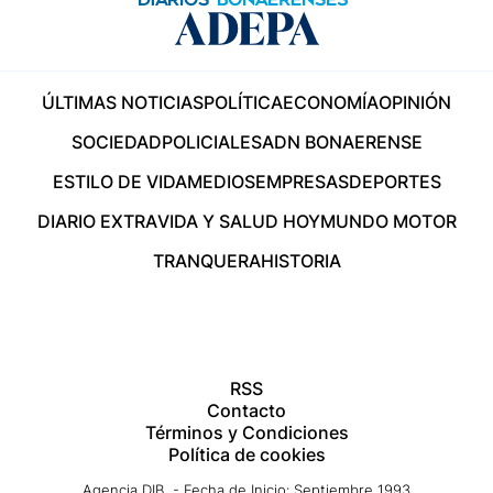
ÚLTIMAS NOTICIAS
POLÍTICA
ECONOMÍA
OPINIÓN
SOCIEDAD
POLICIALES
ADN BONAERENSE
ESTILO DE VIDA
MEDIOS
EMPRESAS
DEPORTES
DIARIO EXTRA
VIDA Y SALUD HOY
MUNDO MOTOR
TRANQUERA
HISTORIA
RSS
Contacto
Términos y Condiciones
Política de cookies
Agencia DIB - Fecha de Inicio: Septiembre 1993