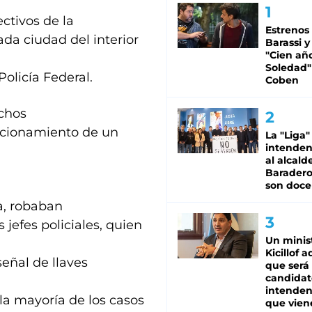
ctivos de la
Estrenos
da ciudad del interior
Barassi y
"Cien añ
Soledad"
olicía Federal.
Coben
echos
tacionamiento de un
La "Liga"
intende
al alcald
Baradero
son doce
ia, robaban
 jefes policiales, quien
Un minis
Kicillof 
señal de llaves
que será
candidat
intenden
la mayoría de los casos
que vien