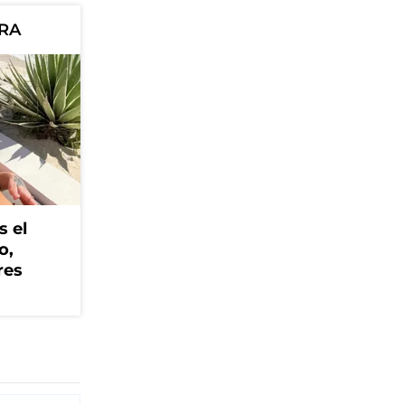
ORA
s el
o,
res