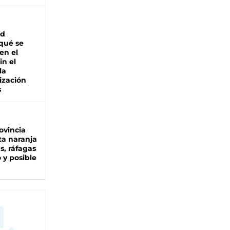
ad
 qué se
en el
in el
la
ización
s
ovincia
ta naranja
as, ráfagas
 y posible