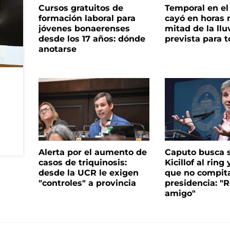
Cursos gratuitos de
Temporal en e
formación laboral para
cayó en horas 
jóvenes bonaerenses
mitad de la llu
desde los 17 años: dónde
prevista para 
anotarse
Alerta por el aumento de
Caputo busca s
casos de triquinosis:
Kicillof al ring 
desde la UCR le exigen
que no compita
"controles" a provincia
presidencia: "R
amigo"