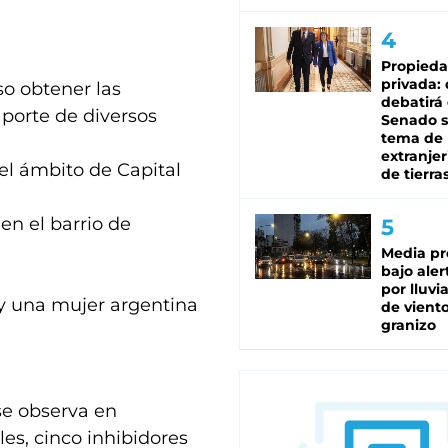
Propied
privada:
so obtener las
debatirá 
aporte de diversos
Senado s
tema de 
extranjer
el ámbito de Capital
de tierra
en el barrio de
Media pr
bajo aler
por lluvi
 y una mujer argentina
de viento
granizo
se observa en
iles, cinco inhibidores