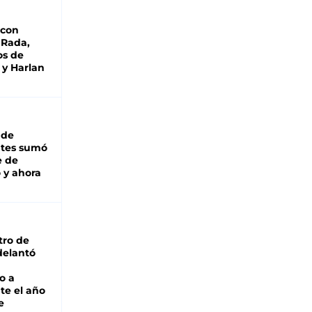
 con
 Rada,
os de
 y Harlan
 de
ntes sumó
e de
 y ahora
tro de
adelantó
o a
te el año
e