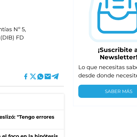
tías Nº 5,
 (DIB) FD
¡Suscribite a
Newsletter
Lo que necesitas sab
desde donde necesit
SABER MÁS
eslizó: "Tengo errores
el foco en la hipótesis