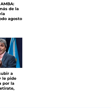
l AMBA:
más de la
via
todo agosto
ubir a
y le pide
 por la
etirate,