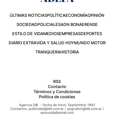
ÚLTIMAS NOTICIAS
POLÍTICA
ECONOMÍA
OPINIÓN
SOCIEDAD
POLICIALES
ADN BONAERENSE
ESTILO DE VIDA
MEDIOS
EMPRESAS
DEPORTES
DIARIO EXTRA
VIDA Y SALUD HOY
MUNDO MOTOR
TRANQUERA
HISTORIA
RSS
Contacto
Términos y Condiciones
Política de cookies
Agencia DIB - Fecha de Inicio: Septiembre 1993
Contactos:
publicidad@dib.com.ar
/
vpignaton@dib.com.ar
/
avisosdib@gmail.com