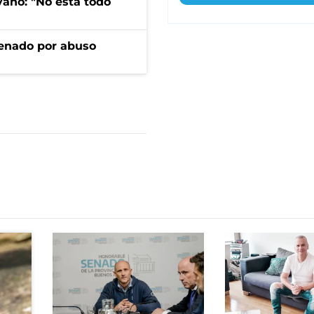
yano: "No está todo
denado por abuso