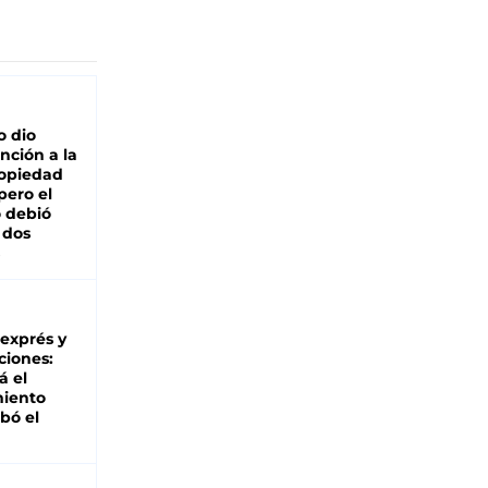
o dio
nción a la
ropiedad
pero el
 debió
 dos
 exprés y
ciones:
á el
miento
bó el