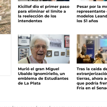
Kicillof dio el primer paso
Pesar por la m
para eliminar el límite a
representante
la reelección de los
modelos Leand
intendentes
los 51 años
Murió el gran Miguel
Tras la caída d
Ubaldo Ignomiriello, un
extranjerizaci
emblema de Estudiantes
tierras, ahora 
de La Plata
que podría fre
Fría en el Sen