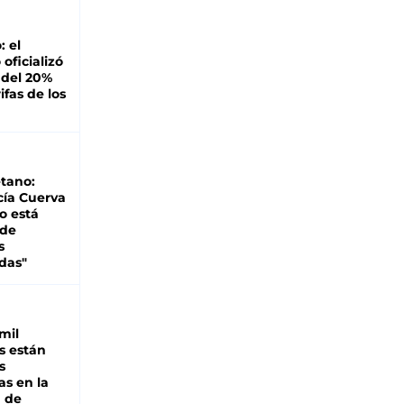
: el
oficializó
 del 20%
ifas de los
tano:
cía Cuerva
o está
 de
s
das"
mil
s están
s
as en la
a de