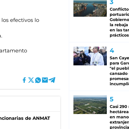
Conflicto
portuario
los efectivos lo
Gobierno 
la rebaja
en las tar
.
prácticos
epartamento
San Caye
para Gar
"el puebl
cansado
promesa
incumpli
Casi 290 
hectárea
en mano
uncionarias de ANMAT
extranjer
provinci