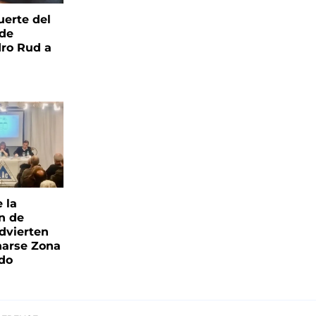
uerte del
 de
ro Rud a
e la
ón de
advierten
narse Zona
ado