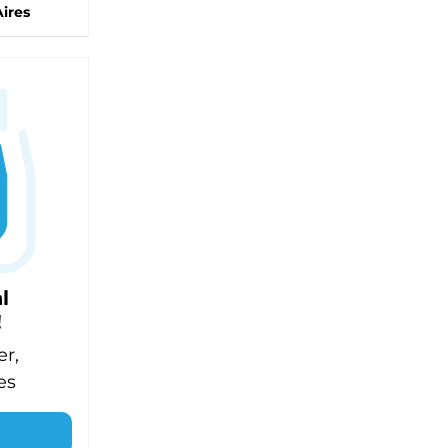
ires
l
!
er,
es