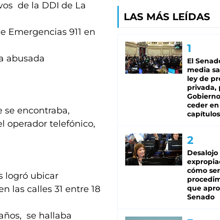
ivos de la DDI de La
LAS MÁS LEÍDAS
 de Emergencias 911 en
ra abusada
El Senad
media sa
ley de p
privada, 
Gobierno
ceder en
e se encontraba,
capítulos
 operador telefónico,
Desalojo
expropia
cómo ser
s logró ubicar
procedi
n las calles 31 entre 18
que apro
Senado
años, se hallaba