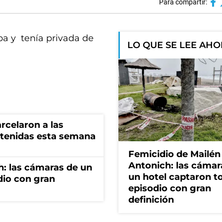
Para compartir:
ba y tenía privada de
LO QUE SE LEE AH
rcelaron a las
tenidas esta semana
Femicidio de Mailén
Antonich: las cámar
h: las cámaras de un
un hotel captaron t
dio con gran
episodio con gran
definición