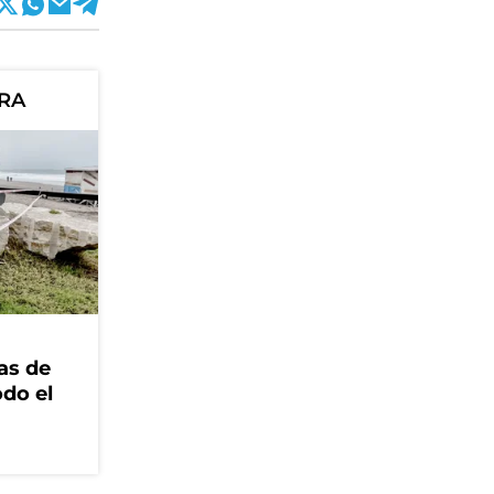
ORA
as de
odo el