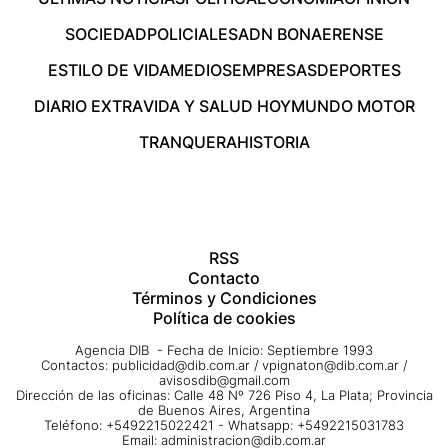
SOCIEDAD
POLICIALES
ADN BONAERENSE
ESTILO DE VIDA
MEDIOS
EMPRESAS
DEPORTES
DIARIO EXTRA
VIDA Y SALUD HOY
MUNDO MOTOR
TRANQUERA
HISTORIA
RSS
Contacto
Términos y Condiciones
Política de cookies
Agencia DIB - Fecha de Inicio: Septiembre 1993
Contactos:
publicidad@dib.com.ar
/
vpignaton@dib.com.ar
/
avisosdib@gmail.com
Dirección de las oficinas: Calle 48 Nº 726 Piso 4, La Plata; Provincia
de Buenos Aires, Argentina
Teléfono: +5492215022421 - Whatsapp: +5492215031783
Email:
administracion@dib.com.ar