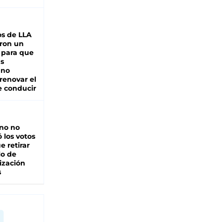
s de LLA
ron un
 para que
as
 no
renovar el
e conducir
rno no
 los votos
e retirar
lo de
ización
s