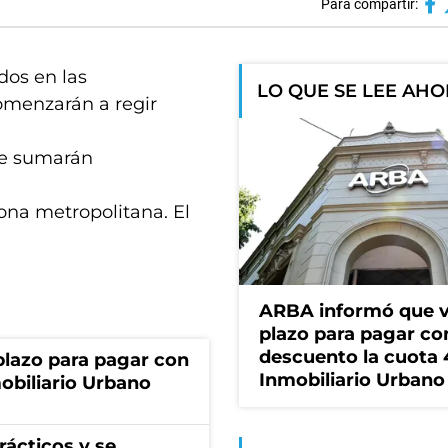
Para compartir:
dos en las
LO QUE SE LEE AH
comenzarán a regir
 se sumarán
ona metropolitana. El
ARBA informó que v
plazo para pagar co
descuento la cuota 
lazo para pagar con
Inmobiliario Urbano
obiliario Urbano
rácticos y se