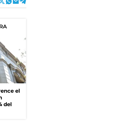
ORA
ence el
n
4 del