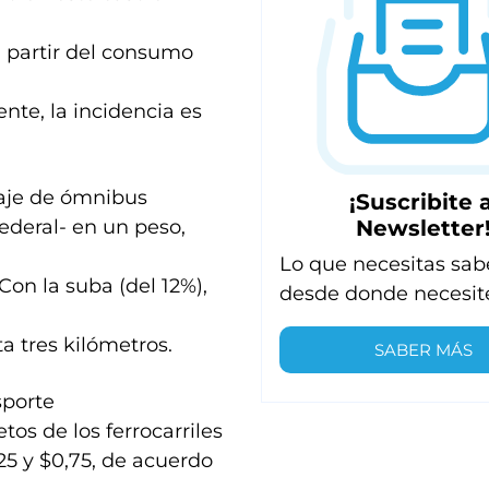
a partir del consumo
ente, la incidencia es
saje de ómnibus
¡Suscribite a
Newsletter
ederal- en un peso,
Lo que necesitas sab
Con la suba (del 12%),
desde donde necesit
a tres kilómetros.
SABER MÁS
sporte
os de los ferrocarriles
5 y $0,75, de acuerdo