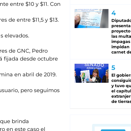
te entre $10 y $11. Con
es de entre $11,5 y $13.
Diputado
presenta
proyecto
s elevados.
las mult
impagas
impidan 
res de GNC, Pedro
carnet d
tá fijada desde octubre
ina en abril de 2019.
El gobie
consiguió
y tuvo qu
 usuario, pero seguimos
el capítu
extranjer
de tierra
e que brinda
o en este caso el