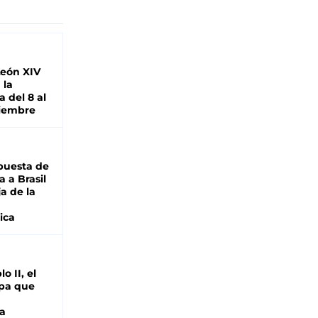
León XIV
 la
 del 8 al
viembre
puesta de
 a Brasil
ja de la
ica
o II, el
pa que
a