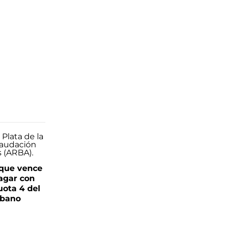
que vence
pagar con
uota 4 del
rbano