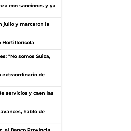
aza con sanciones y ya
n julio y marcaron la
Hortiflorícola
mes: "No somos Suiza,
 extraordinario de
e servicios y caen las
 avances, habló de
r, el Banco Provincia