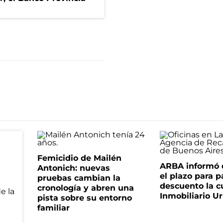
Femicidio de Mailén
ARBA informó 
Antonich: nuevas
el plazo para 
pruebas cambian la
descuento la c
cronología y abren una
Inmobiliario U
pista sobre su entorno
familiar