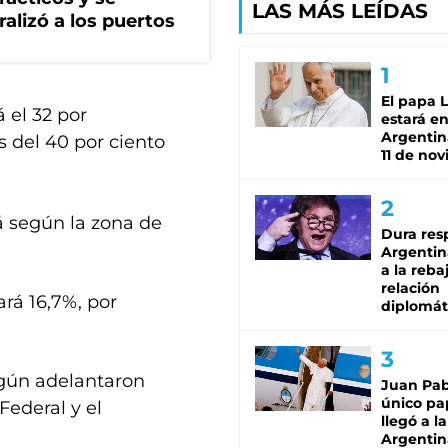
LAS MÁS LEÍDAS
ralizó a los puertos
El papa 
 el 32 por
estará en
Argentina
s del 40 por ciento
11 de no
rá según la zona de
Dura res
Argentina
a la reba
relación
ará 16,7%, por
diplomát
egún adelantaron
Juan Pabl
único pa
Federal y el
llegó a la
Argentin