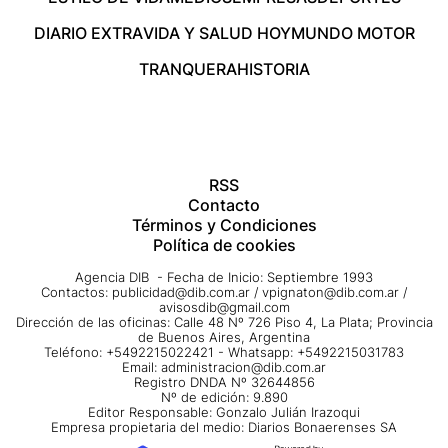
DIARIO EXTRA
VIDA Y SALUD HOY
MUNDO MOTOR
TRANQUERA
HISTORIA
RSS
Contacto
Términos y Condiciones
Política de cookies
Agencia DIB - Fecha de Inicio: Septiembre 1993
Contactos:
publicidad@dib.com.ar
/
vpignaton@dib.com.ar
/
avisosdib@gmail.com
Dirección de las oficinas: Calle 48 Nº 726 Piso 4, La Plata; Provincia
de Buenos Aires, Argentina
Teléfono: +5492215022421 - Whatsapp: +5492215031783
Email:
administracion@dib.com.ar
Registro DNDA Nº 32644856
Nº de edición: 9.890
Editor Responsable: Gonzalo Julián Irazoqui
Empresa propietaria del medio: Diarios Bonaerenses SA