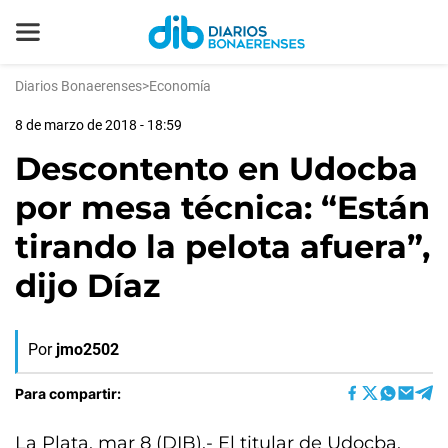
Diarios Bonaerenses
>
Economía
8 de marzo de 2018 - 18:59
Descontento en Udocba
por mesa técnica: “Están
tirando la pelota afuera”,
dijo Díaz
Por
jmo2502
Para compartir:
La Plata, mar 8 (DIB).- El titular de Udocba,