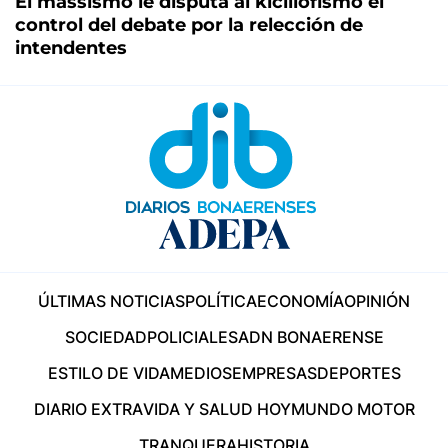
El massismo le disputa al kicillofismo el
control del debate por la relección de
intendentes
ÚLTIMAS NOTICIAS
POLÍTICA
ECONOMÍA
OPINIÓN
SOCIEDAD
POLICIALES
ADN BONAERENSE
ESTILO DE VIDA
MEDIOS
EMPRESAS
DEPORTES
DIARIO EXTRA
VIDA Y SALUD HOY
MUNDO MOTOR
TRANQUERA
HISTORIA