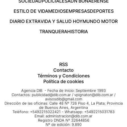
SOCIEDAD
POLICIALES
ADN BONAERENSE
ESTILO DE VIDA
MEDIOS
EMPRESAS
DEPORTES
DIARIO EXTRA
VIDA Y SALUD HOY
MUNDO MOTOR
TRANQUERA
HISTORIA
RSS
Contacto
Términos y Condiciones
Política de cookies
Agencia DIB - Fecha de Inicio: Septiembre 1993
Contactos:
publicidad@dib.com.ar
/
vpignaton@dib.com.ar
/
avisosdib@gmail.com
Dirección de las oficinas: Calle 48 Nº 726 Piso 4, La Plata; Provincia
de Buenos Aires, Argentina
Teléfono: +5492215022421 - Whatsapp: +5492215031783
Email:
administracion@dib.com.ar
Registro DNDA Nº 32644856
Nº de edición: 9.890