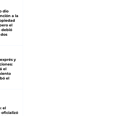
o dio
nción a la
ropiedad
pero el
 debió
 dos
 exprés y
ciones:
á el
miento
bó el
: el
oficializó