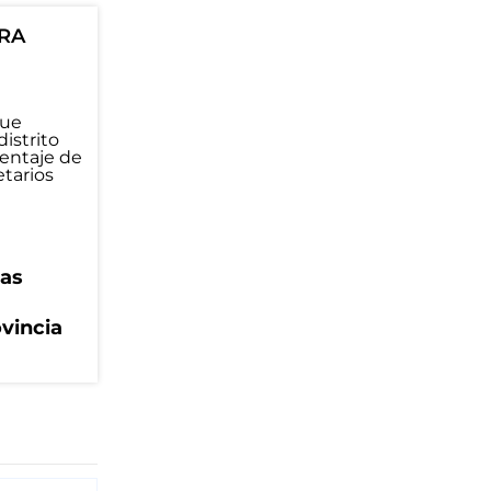
ORA
eas
ovincia