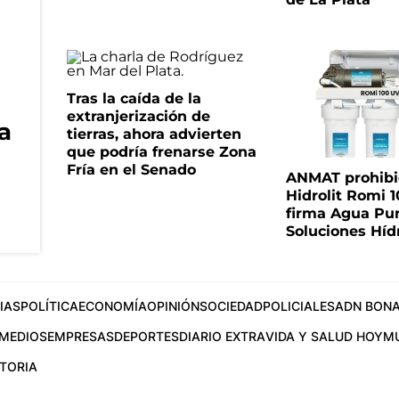
Tras la caída de la
extranjerización de
ra
tierras, ahora advierten
que podría frenarse Zona
Fría en el Senado
ANMAT prohibió 
Hidrolit Romi 1
firma Agua Pu
Soluciones Híd
IAS
POLÍTICA
ECONOMÍA
OPINIÓN
SOCIEDAD
POLICIALES
ADN BONA
MEDIOS
EMPRESAS
DEPORTES
DIARIO EXTRA
VIDA Y SALUD HOY
M
STORIA