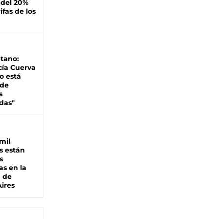
 del 20%
ifas de los
tano:
cía Cuerva
o está
 de
s
das"
mil
s están
s
as en la
a de
ires