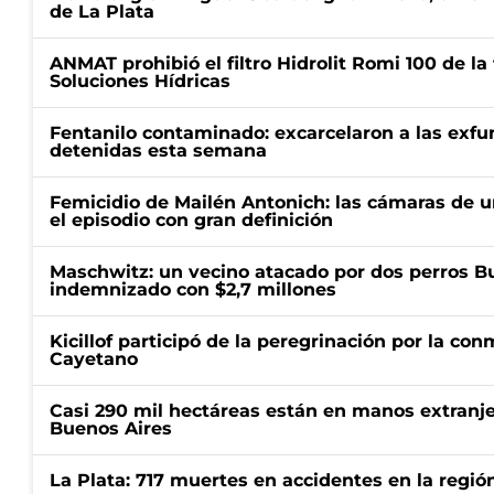
de La Plata
ANMAT prohibió el filtro Hidrolit Romi 100 de l
Soluciones Hídricas
Fentanilo contaminado: excarcelaron a las exf
detenidas esta semana
Femicidio de Mailén Antonich: las cámaras de u
el episodio con gran definición
Maschwitz: un vecino atacado por dos perros Bul
indemnizado con $2,7 millones
Kicillof participó de la peregrinación por la c
Cayetano
Casi 290 mil hectáreas están en manos extranje
Buenos Aires
La Plata: 717 muertes en accidentes en la regió