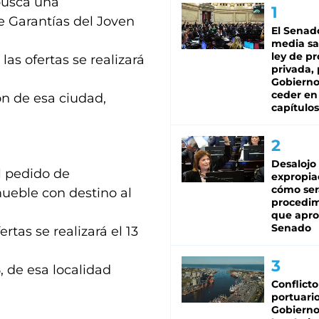
busca una
e Garantías del Joven
El Senad
media sa
ley de p
las ofertas se realizará
privada, 
Gobierno
ceder en
ón de esa ciudad,
capítulos
Desalojo
l pedido de
expropia
cómo ser
mueble con destino al
procedi
que apro
Senado
rtas se realizará el 13
, de esa localidad
Conflicto
portuario
Gobierno 