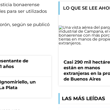
usticia bonaerense
LO QUE SE LEE AH
es para ser utilizados
orón, según se publicó
esentante de
Casi 290 mil hectár
1 años
están en manos
extranjeras en la pr
de Buenos Aires
Ignomiriello, un
La Plata
LAS MÁS LEÍDAS