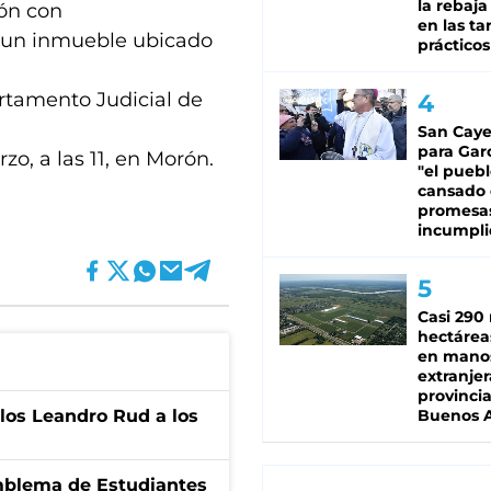
la rebaja
ión con
en las tar
o, un inmueble ubicado
prácticos
rtamento Judicial de
San Caye
para Gar
zo, a las 11, en Morón.
"el puebl
cansado
promesa
incumpli
Casi 290 
hectárea
en mano
extranjer
provinci
los Leandro Rud a los
Buenos A
emblema de Estudiantes