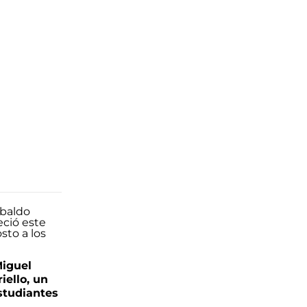
Miguel
iello, un
tudiantes