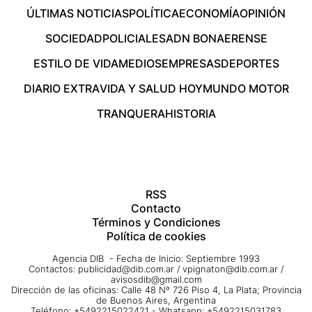
ÚLTIMAS NOTICIAS
POLÍTICA
ECONOMÍA
OPINIÓN
SOCIEDAD
POLICIALES
ADN BONAERENSE
ESTILO DE VIDA
MEDIOS
EMPRESAS
DEPORTES
DIARIO EXTRA
VIDA Y SALUD HOY
MUNDO MOTOR
TRANQUERA
HISTORIA
RSS
Contacto
Términos y Condiciones
Política de cookies
Agencia DIB - Fecha de Inicio: Septiembre 1993
Contactos:
publicidad@dib.com.ar
/
vpignaton@dib.com.ar
/
avisosdib@gmail.com
Dirección de las oficinas: Calle 48 Nº 726 Piso 4, La Plata; Provincia
de Buenos Aires, Argentina
Teléfono: +5492215022421 - Whatsapp: +5492215031783