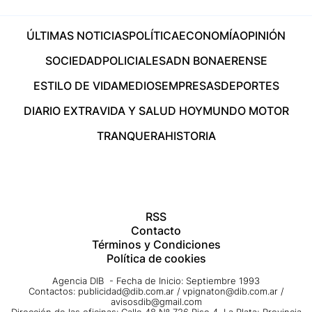
ÚLTIMAS NOTICIAS
POLÍTICA
ECONOMÍA
OPINIÓN
SOCIEDAD
POLICIALES
ADN BONAERENSE
ESTILO DE VIDA
MEDIOS
EMPRESAS
DEPORTES
DIARIO EXTRA
VIDA Y SALUD HOY
MUNDO MOTOR
TRANQUERA
HISTORIA
RSS
Contacto
Términos y Condiciones
Política de cookies
Agencia DIB - Fecha de Inicio: Septiembre 1993
Contactos:
publicidad@dib.com.ar
/
vpignaton@dib.com.ar
/
avisosdib@gmail.com
Dirección de las oficinas: Calle 48 Nº 726 Piso 4, La Plata; Provincia