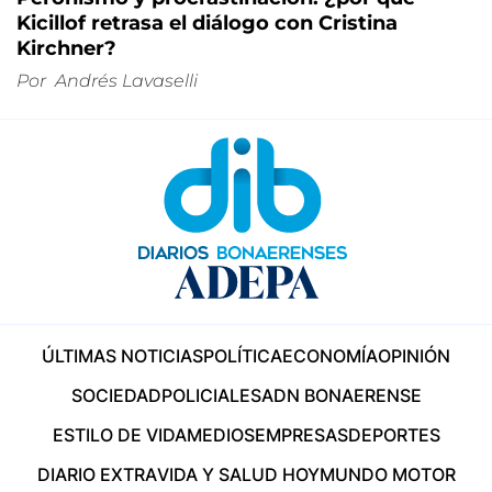
Kicillof retrasa el diálogo con Cristina
Kirchner?
Por
Andrés Lavaselli
ÚLTIMAS NOTICIAS
POLÍTICA
ECONOMÍA
OPINIÓN
SOCIEDAD
POLICIALES
ADN BONAERENSE
ESTILO DE VIDA
MEDIOS
EMPRESAS
DEPORTES
DIARIO EXTRA
VIDA Y SALUD HOY
MUNDO MOTOR