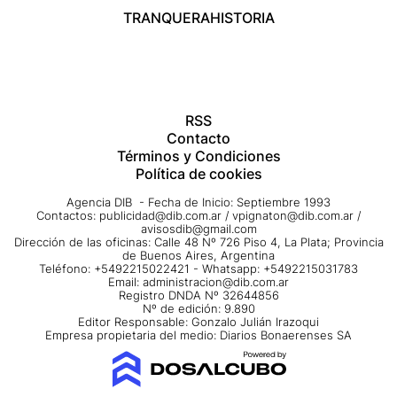
TRANQUERA
HISTORIA
RSS
Contacto
Términos y Condiciones
Política de cookies
Agencia DIB - Fecha de Inicio: Septiembre 1993
Contactos:
publicidad@dib.com.ar
/
vpignaton@dib.com.ar
/
avisosdib@gmail.com
Dirección de las oficinas: Calle 48 Nº 726 Piso 4, La Plata; Provincia
de Buenos Aires, Argentina
Teléfono: +5492215022421 - Whatsapp: +5492215031783
Email:
administracion@dib.com.ar
Registro DNDA Nº 32644856
Nº de edición: 9.890
Editor Responsable: Gonzalo Julián Irazoqui
Empresa propietaria del medio: Diarios Bonaerenses SA