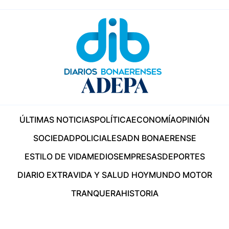
ÚLTIMAS NOTICIAS
POLÍTICA
ECONOMÍA
OPINIÓN
SOCIEDAD
POLICIALES
ADN BONAERENSE
ESTILO DE VIDA
MEDIOS
EMPRESAS
DEPORTES
DIARIO EXTRA
VIDA Y SALUD HOY
MUNDO MOTOR
TRANQUERA
HISTORIA