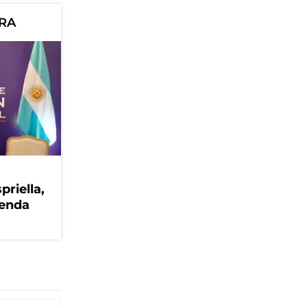
ORA
priella,
genda