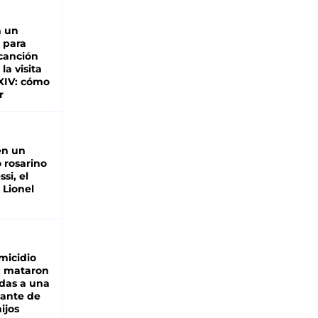
n un
 para
 canción
 la visita
XIV: cómo
r
en un
 rosarino
si, el
 Lionel
micidio
: mataron
das a una
lante de
hijos