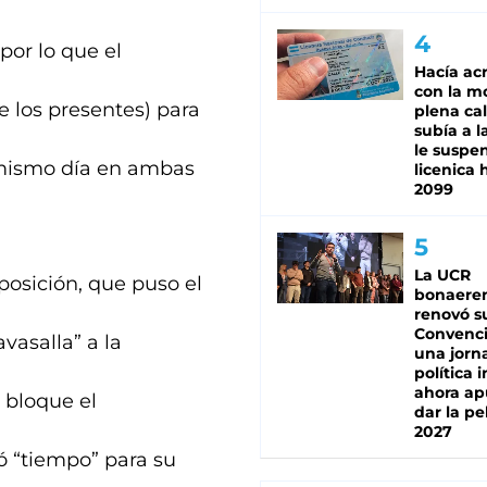
por lo que el
Hacía ac
con la m
e los presentes) para
plena cal
subía a l
le suspe
l mismo día en ambas
licenica 
2099
La UCR
posición, que puso el
bonaere
renovó s
Convenc
vasalla” a la
una jorn
política 
ahora ap
 bloque el
dar la pe
2027
ió “tiempo” para su