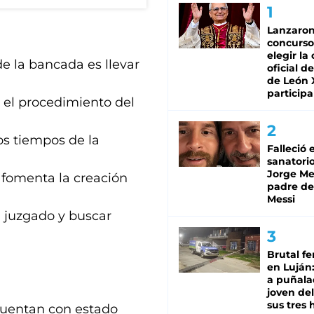
Lanzaro
concurso
elegir la
 la bancada es llevar
oficial de
de León 
participa
a el procedimiento del
os tiempos de la
Falleció 
sanatorio
Jorge Mes
 fomenta la creación
padre de
Messi
a juzgado y buscar
Brutal fe
en Luján
a puñala
joven de
sus tres 
 cuentan con estado