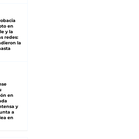
robacia
oto en
le y la
as redes:
ndieron la
hasta
nse
u
ión en
ada
intensa y
unta a
lea en