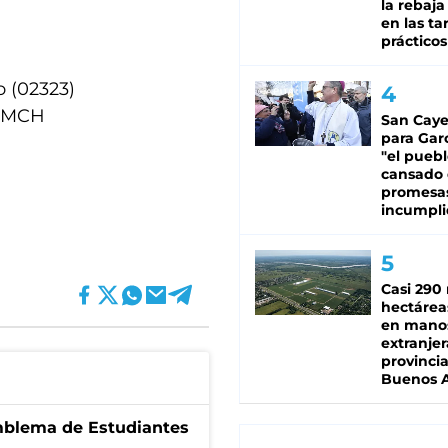
la rebaja
en las tar
prácticos
o (02323)
) MCH
San Caye
para Gar
"el puebl
cansado
promesa
incumpli
Casi 290 
hectárea
en mano
extranjer
provinci
Buenos A
emblema de Estudiantes