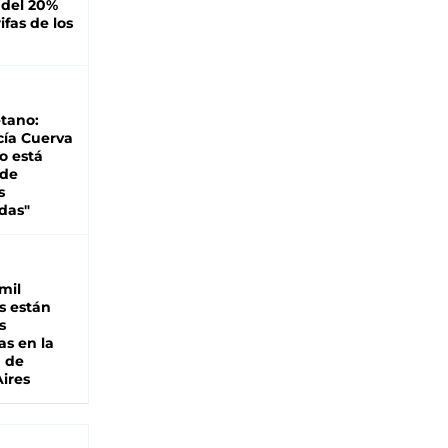
 del 20%
ifas de los
tano:
cía Cuerva
o está
 de
s
das"
mil
s están
s
as en la
a de
ires