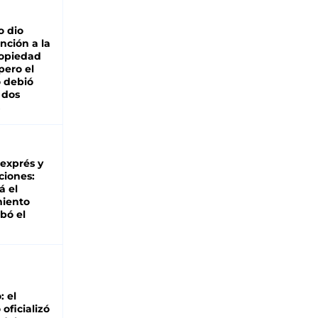
o dio
nción a la
ropiedad
pero el
 debió
 dos
 exprés y
ciones:
á el
miento
bó el
: el
oficializó