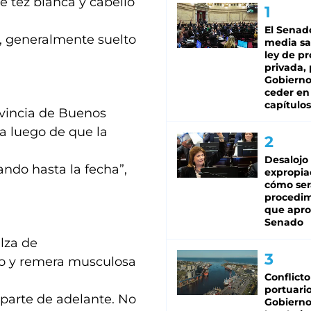
ne tez blanca y cabello
El Senad
s, generalmente suelto
media sa
ley de p
privada, 
Gobierno
ceder en
capítulos
vincia de Buenos
a luego de que la
Desalojo
sando hasta la fecha”,
expropia
cómo ser
procedi
que apro
Senado
lza de
ado y remera musculosa
Conflicto
portuario
 parte de adelante. No
Gobierno 