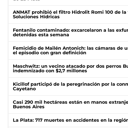
ANMAT prohibió el filtro Hidrolit Romi 100 de l
Soluciones Hídricas
Fentanilo contaminado: excarcelaron a las exf
detenidas esta semana
Femicidio de Mailén Antonich: las cámaras de u
el episodio con gran definición
Maschwitz: un vecino atacado por dos perros Bul
indemnizado con $2,7 millones
Kicillof participó de la peregrinación por la c
Cayetano
Casi 290 mil hectáreas están en manos extranje
Buenos Aires
La Plata: 717 muertes en accidentes en la regió