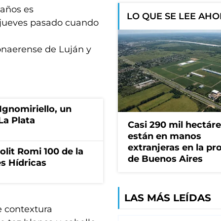
 años es
LO QUE SE LEE AH
l jueves pasado cuando
bonaerense de Luján y
Ignomiriello, un
La Plata
Casi 290 mil hectár
están en manos
extranjeras en la pr
olit Romi 100 de la
de Buenos Aires
s Hídricas
LAS MÁS LEÍDAS
e contextura