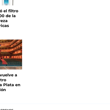
el filtro
00 de la
reza
ricas
 vuelve a
atro
a Plata en
ión