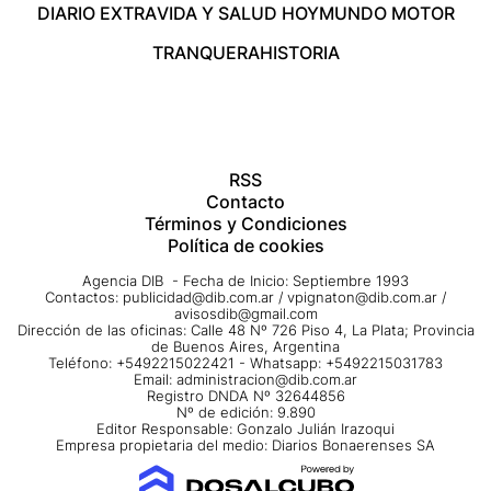
DIARIO EXTRA
VIDA Y SALUD HOY
MUNDO MOTOR
TRANQUERA
HISTORIA
RSS
Contacto
Términos y Condiciones
Política de cookies
Agencia DIB - Fecha de Inicio: Septiembre 1993
Contactos:
publicidad@dib.com.ar
/
vpignaton@dib.com.ar
/
avisosdib@gmail.com
Dirección de las oficinas: Calle 48 Nº 726 Piso 4, La Plata; Provincia
de Buenos Aires, Argentina
Teléfono: +5492215022421 - Whatsapp: +5492215031783
Email:
administracion@dib.com.ar
Registro DNDA Nº 32644856
Nº de edición: 9.890
Editor Responsable: Gonzalo Julián Irazoqui
Empresa propietaria del medio: Diarios Bonaerenses SA