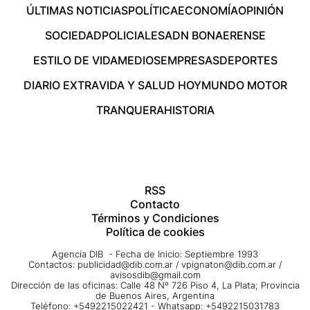
ÚLTIMAS NOTICIAS
POLÍTICA
ECONOMÍA
OPINIÓN
SOCIEDAD
POLICIALES
ADN BONAERENSE
ESTILO DE VIDA
MEDIOS
EMPRESAS
DEPORTES
DIARIO EXTRA
VIDA Y SALUD HOY
MUNDO MOTOR
TRANQUERA
HISTORIA
RSS
Contacto
Términos y Condiciones
Política de cookies
Agencia DIB - Fecha de Inicio: Septiembre 1993
Contactos:
publicidad@dib.com.ar
/
vpignaton@dib.com.ar
/
avisosdib@gmail.com
Dirección de las oficinas: Calle 48 Nº 726 Piso 4, La Plata; Provincia
de Buenos Aires, Argentina
Teléfono: +5492215022421 - Whatsapp: +5492215031783