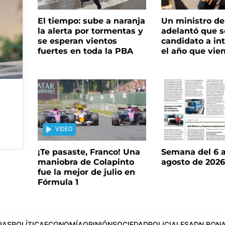
El tiempo: sube a naranja
Un ministro de 
la alerta por tormentas y
adelantó que s
se esperan vientos
candidato a in
fuertes en toda la PBA
el año que vie
VIDEO
¡Te pasaste, Franco! Una
Semana del 6 a
maniobra de Colapinto
agosto de 202
fue la mejor de julio en
Fórmula 1
IAS
POLÍTICA
ECONOMÍA
OPINIÓN
SOCIEDAD
POLICIALES
ADN BONA