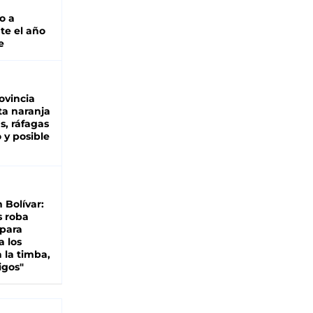
o a
te el año
e
ovincia
ta naranja
as, ráfagas
 y posible
n Bolívar:
s roba
 para
a los
 la timba,
igos"