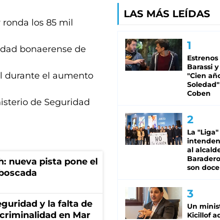
LAS MÁS LEÍDAS
r ronda los 85 mil
alidad bonaerense de
Estrenos
Barassi y
al durante el aumento
"Cien añ
Soledad"
Coben
isterio de Seguridad
La "Liga"
intende
al alcald
Baradero
: nueva pista pone el
son doce
mboscada
guridad y la falta de
Un minis
 criminalidad en Mar
Kicillof 