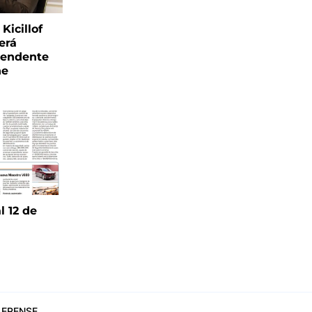
Kicillof
erá
tendente
ne
l 12 de
6
ERENSE