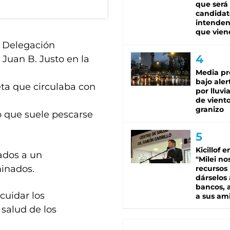
que será
candidat
intenden
que vien
a Delegación
 Juan B. Justo en la
Media pr
bajo aler
eta que circulaba con
por lluvi
de viento
granizo
ío que suele pescarse
Kicillof e
iados a un
"Milei no
minados.
recursos
dárselos 
bancos, a
cuidar los
a sus am
salud de los