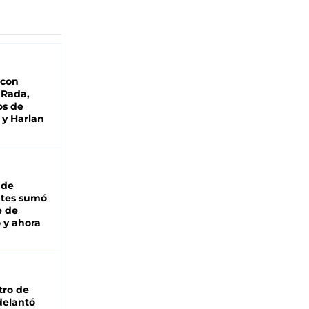
 con
 Rada,
os de
 y Harlan
 de
ntes sumó
e de
 y ahora
tro de
adelantó