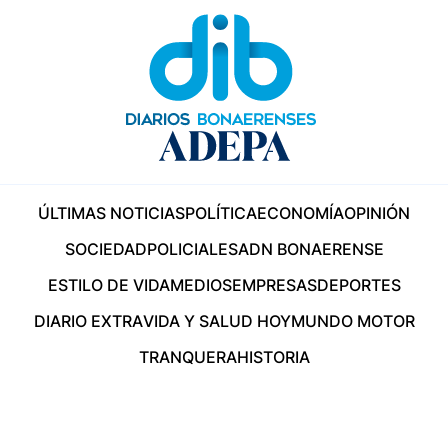
ÚLTIMAS NOTICIAS
POLÍTICA
ECONOMÍA
OPINIÓN
SOCIEDAD
POLICIALES
ADN BONAERENSE
ESTILO DE VIDA
MEDIOS
EMPRESAS
DEPORTES
DIARIO EXTRA
VIDA Y SALUD HOY
MUNDO MOTOR
TRANQUERA
HISTORIA