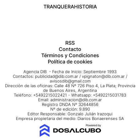
TRANQUERA
HISTORIA
RSS
Contacto
Términos y Condiciones
Política de cookies
Agencia DIB - Fecha de Inicio: Septiembre 1993
Contactos:
publicidad@dib.com.ar
/
vpignaton@dib.com.ar
/
avisosdib@gmail.com
Dirección de las oficinas: Calle 48 Nº 726 Piso 4, La Plata; Provincia
de Buenos Aires, Argentina
Teléfono: +5492215022421 - Whatsapp: +5492215031783
Email:
administracion@dib.com.ar
Registro DNDA Nº 32644856
Nº de edición: 9.890
Editor Responsable: Gonzalo Julián Irazoqui
Empresa propietaria del medio: Diarios Bonaerenses SA