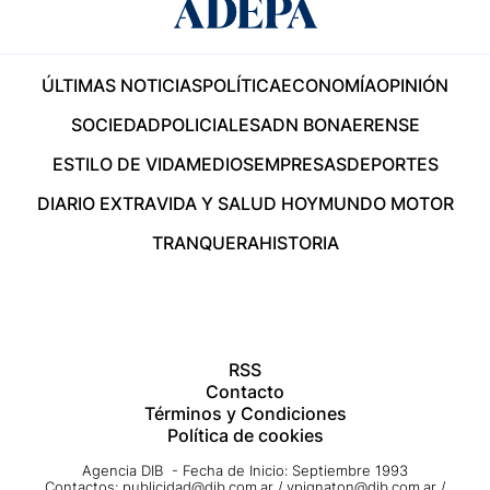
ÚLTIMAS NOTICIAS
POLÍTICA
ECONOMÍA
OPINIÓN
SOCIEDAD
POLICIALES
ADN BONAERENSE
ESTILO DE VIDA
MEDIOS
EMPRESAS
DEPORTES
DIARIO EXTRA
VIDA Y SALUD HOY
MUNDO MOTOR
TRANQUERA
HISTORIA
RSS
Contacto
Términos y Condiciones
Política de cookies
Agencia DIB - Fecha de Inicio: Septiembre 1993
Contactos:
publicidad@dib.com.ar
/
vpignaton@dib.com.ar
/