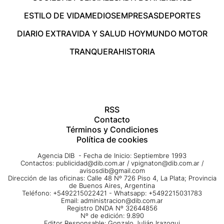
ESTILO DE VIDA
MEDIOS
EMPRESAS
DEPORTES
DIARIO EXTRA
VIDA Y SALUD HOY
MUNDO MOTOR
TRANQUERA
HISTORIA
RSS
Contacto
Términos y Condiciones
Política de cookies
Agencia DIB - Fecha de Inicio: Septiembre 1993
Contactos:
publicidad@dib.com.ar
/
vpignaton@dib.com.ar
/
avisosdib@gmail.com
Dirección de las oficinas: Calle 48 Nº 726 Piso 4, La Plata; Provincia
de Buenos Aires, Argentina
Teléfono: +5492215022421 - Whatsapp: +5492215031783
Email:
administracion@dib.com.ar
Registro DNDA Nº 32644856
Nº de edición: 9.890
Editor Responsable: Gonzalo Julián Irazoqui