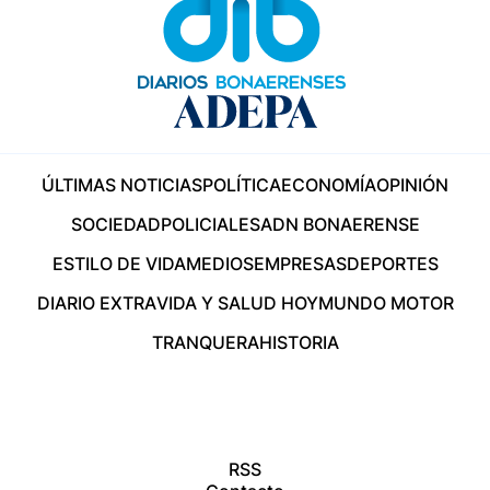
ÚLTIMAS NOTICIAS
POLÍTICA
ECONOMÍA
OPINIÓN
SOCIEDAD
POLICIALES
ADN BONAERENSE
ESTILO DE VIDA
MEDIOS
EMPRESAS
DEPORTES
DIARIO EXTRA
VIDA Y SALUD HOY
MUNDO MOTOR
TRANQUERA
HISTORIA
RSS