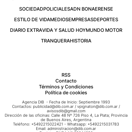
SOCIEDAD
POLICIALES
ADN BONAERENSE
ESTILO DE VIDA
MEDIOS
EMPRESAS
DEPORTES
DIARIO EXTRA
VIDA Y SALUD HOY
MUNDO MOTOR
TRANQUERA
HISTORIA
RSS
Contacto
Términos y Condiciones
Política de cookies
Agencia DIB - Fecha de Inicio: Septiembre 1993
Contactos:
publicidad@dib.com.ar
/
vpignaton@dib.com.ar
/
avisosdib@gmail.com
Dirección de las oficinas: Calle 48 Nº 726 Piso 4, La Plata; Provincia
de Buenos Aires, Argentina
Teléfono: +5492215022421 - Whatsapp: +5492215031783
Email:
administracion@dib.com.ar